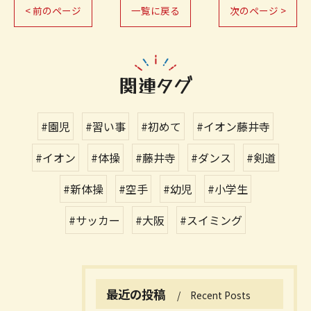
< 前のページ
一覧に戻る
次のページ >
関連タグ
#園児
#習い事
#初めて
#イオン藤井寺
#イオン
#体操
#藤井寺
#ダンス
#剣道
#新体操
#空手
#幼児
#小学生
#サッカー
#大阪
#スイミング
最近の投稿
Recent Posts