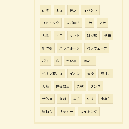
研修
園児
遠足
イベント
リトミック
未就園児
1歳
２歳
３歳
４月
マット
跳び箱
鉄棒
組体操
パラバルーン
パラウェーブ
武道
布
習い事
初めて
イオン藤井寺
イオン
体操
藤井寺
大阪
体操教室
柔軟
ダンス
新体操
剣道
空手
幼児
小学生
運動会
サッカー
スイミング