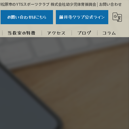
松原市のYTSスポーツクラブ 株式会社幼少児体育振興会 | お問い合わせ
お問い合わせはこちら
藤井寺クラブ公式ライン
当教室の特徴
アクセス
ブログ
コラム
子ども
体育
スポーツクラブ
習い事
研修