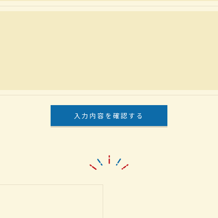
果＞
した当社のサービスをご提供できない場合がございますの
手続について＞
削除・利用停止の手続を定めさせて頂いております。
頂きます。
体的手続きにつきましては、お電話でお問合せ下さい。