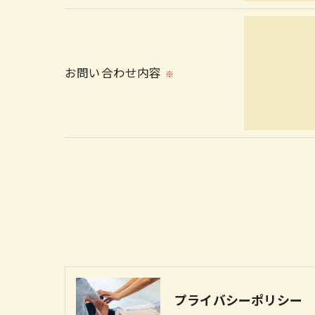
＜個人情報を与えなかった場合に生じる結
必要な情報を頂けない場合は、それに対応
お問い合わせ内容
※
＜個人情報の開示･訂正・削除･利用停止の
当社では、お客様の個人情報の開示･訂正･
ご本人である事を確認のうえ、対応させて
個人情報の開示･訂正･削除・利用停止の具
プライバシーポリシー