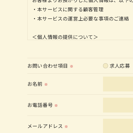
お客様よりお預かりした個人情報は、以下
・本サービスに関する顧客管理
・本サービスの運営上必要な事項のご連絡
＜個人情報の提供について＞
当社ではお客様の同意を得た場合または法
取得した個人情報を第三者に提供すること
お問い合わせ項目
求人応募
※
＜個人情報の委託について＞
当社では、利用目的の達成に必要な範囲に
お名前
※
これらの委託先に対しては個人情報保護契
お電話番号
※
＜個人情報の安全管理＞
当社では、個人情報の漏洩等がなされない
メールアドレス
※