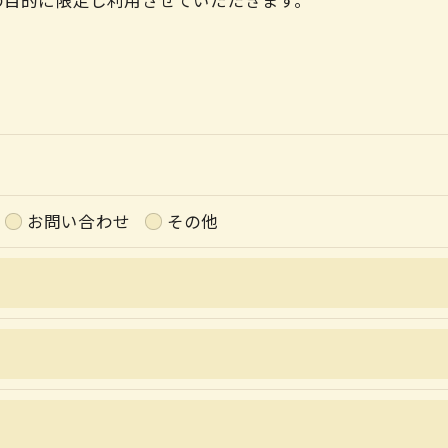
の目的に限定し利用させていただきます。
令に定められた場合を除き、
はいたしません。
お問い合わせ
その他
おいて、個人情報を外部に委託する場合があります。
約等の措置をとり、適切な監督を行います。
よう、適切に安全管理対策を実施します。