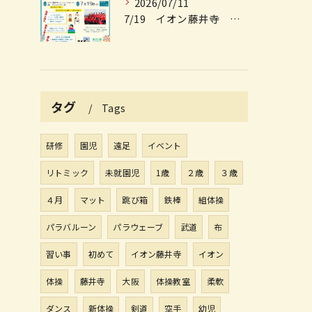
2026/07/11
7/19 イオン藤井寺 ＼無料体操体験会のお知らせ／
タグ
Tags
研修
園児
遠足
イベント
リトミック
未就園児
1歳
２歳
３歳
４月
マット
跳び箱
鉄棒
組体操
パラバルーン
パラウェーブ
武道
布
習い事
初めて
イオン藤井寺
イオン
体操
藤井寺
大阪
体操教室
柔軟
ダンス
新体操
剣道
空手
幼児