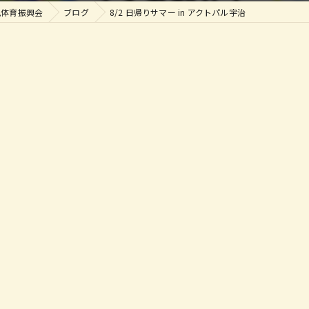
児体育振興会
ブログ
8/2 日帰りサマー in アクトパル宇治