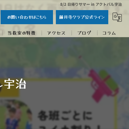
8/2 日帰りサマー in アクトパル宇治
お問い合わせはこちら
藤井寺クラブ公式ライン
当教室の特徴
アクセス
ブログ
コラム
子ども
体育
スポーツクラブ
パル宇治
習い事
研修