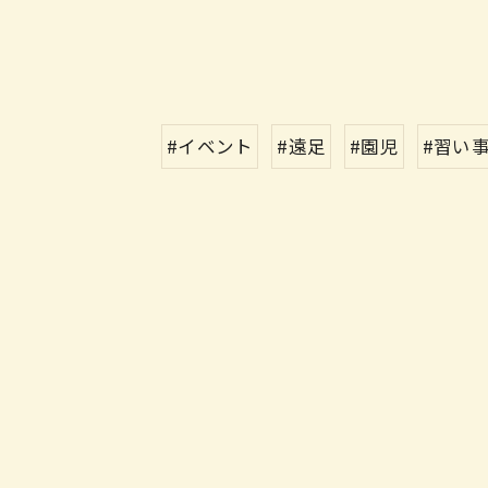
#イベント
#遠足
#園児
#習い